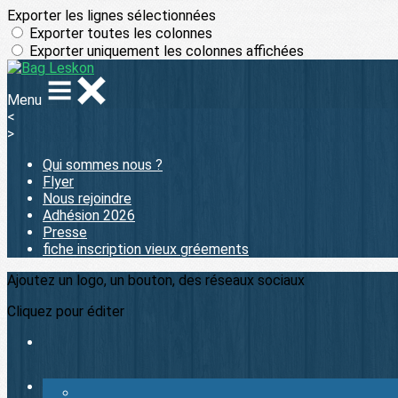
Exporter les lignes sélectionnées
Exporter toutes les colonnes
Exporter uniquement les colonnes affichées
Menu
<
>
Qui sommes nous ?
Flyer
Nous rejoindre
Adhésion 2026
Presse
fiche inscription vieux gréements
Ajoutez un logo, un bouton, des réseaux sociaux
Cliquez pour éditer