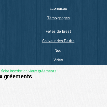
Ecomusée
Témoignages
Fêtes de Brest
Sauveur des Petits
Noël
Vidéo
e
fiche inscription vieux gréements
eux gréements