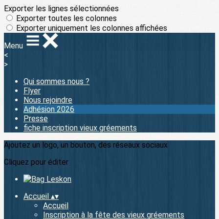
Exporter les lignes sélectionnées
Exporter toutes les colonnes
Exporter uniquement les colonnes affichées
Menu
<
>
Qui sommes nous ?
Flyer
Nous rejoindre
Adhésion 2026
Presse
fiche inscription vieux gréements
Ajoutez un logo, un bouton, des réseaux sociaux
Cliquez pour éditer
Accueil
▴
▾
Accueil
Inscription à la fête des vieux gréements