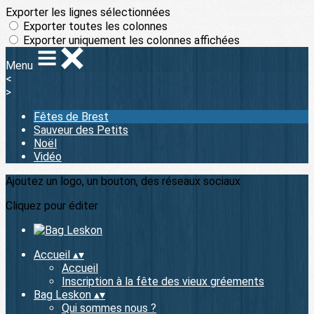
Exporter les lignes sélectionnées
Exporter toutes les colonnes
Exporter uniquement les colonnes affichées
Menu
<
>
Fêtes de Brest
Sauveur des Petits
Noël
Vidéo
Ajoutez un logo, un bouton, des réseaux sociaux
Cliquez pour éditer
Accueil
▴
▾
Accueil
Inscription à la fête des vieux gréements
Bag Leskon
▴
▾
Qui sommes nous ?