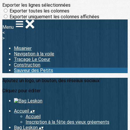
Exporter les lignes sélectionnées
Exporter toutes les colonnes
Exporter uniquement les colonnes affichées
Menu
<
>
Misainier
Navigation à la voile
Traçage Le Coeur
Construction
Sauveur des Petits
Ajoutez un logo, un bouton, des réseaux sociaux
Cliquez pour éditer
Accueil
▴
▾
Accueil
Inscription à la fête des vieux gréements
Bag Leskon
▴
▾