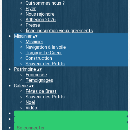
Qui sommes nous ?
Flyer
Nous rejoindre
Adhésion 2026
Presse
fiche inscription vieux gréements
Misainier
▴
▾
Misainier
Navigation à la voile
Traçage Le Coeur
Construction
Sauveur des Petits
Patrimoine
▴
▾
Ecomusée
Témoignages
Galerie
▴
▾
Fêtes de Brest
Sauveur des Petits
Noël
Vidéo
Se connecter