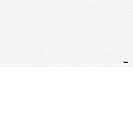
Je m'abonne à la newsletter
OK
Plan du site
Licences
Mentions légales
CGUV
Paramétrer vos cookies
Se connecter