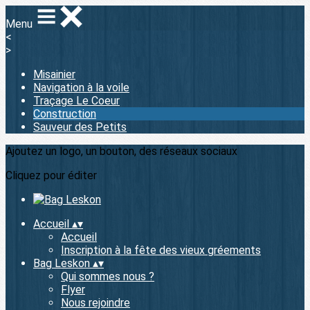
Menu
<
>
Misainier
Navigation à la voile
Traçage Le Coeur
Construction
Sauveur des Petits
Ajoutez un logo, un bouton, des réseaux sociaux
Cliquez pour éditer
Accueil
▴
▾
Accueil
Inscription à la fête des vieux gréements
Bag Leskon
▴
▾
Qui sommes nous ?
Flyer
Nous rejoindre