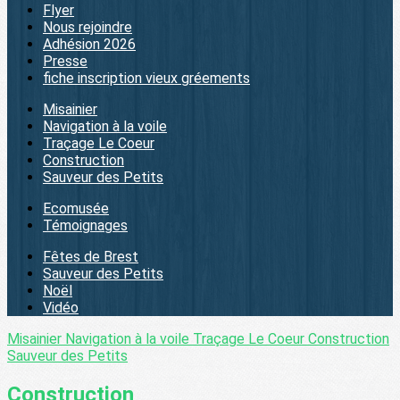
Flyer
Nous rejoindre
Adhésion 2026
Presse
fiche inscription vieux gréements
Misainier
Navigation à la voile
Traçage Le Coeur
Construction
Sauveur des Petits
Ecomusée
Témoignages
Fêtes de Brest
Sauveur des Petits
Noël
Vidéo
Misainier
Navigation à la voile
Traçage Le Coeur
Construction
Sauveur des Petits
Construction