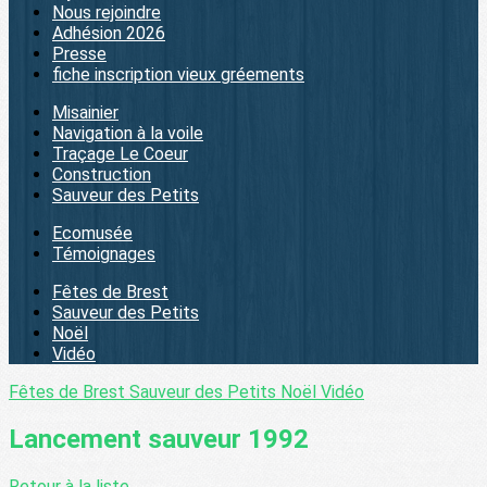
Nous rejoindre
Adhésion 2026
Presse
fiche inscription vieux gréements
Misainier
Navigation à la voile
Traçage Le Coeur
Construction
Sauveur des Petits
Ecomusée
Témoignages
Fêtes de Brest
Sauveur des Petits
Noël
Vidéo
Fêtes de Brest
Sauveur des Petits
Noël
Vidéo
Lancement sauveur 1992
Retour à la liste