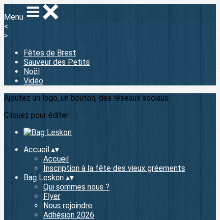
Menu
<
>
Fêtes de Brest
Sauveur des Petits
Noël
Vidéo
Ajoutez un logo, un bouton, des réseaux sociaux
Cliquez pour éditer
Accueil
▴
▾
Accueil
Inscription à la fête des vieux gréements
Bag Leskon
▴
▾
Qui sommes nous ?
Flyer
Nous rejoindre
Adhésion 2026