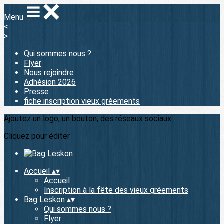
Menu
<
>
Qui sommes nous ?
Flyer
Nous rejoindre
Adhésion 2026
Presse
fiche inscription vieux gréements
Ajoutez un logo, un bouton, des réseaux sociaux
Cliquez pour éditer
Accueil
▴
▾
Accueil
Inscription à la fête des vieux gréements
Bag Leskon
▴
▾
Qui sommes nous ?
Flyer