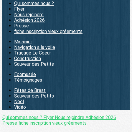
Qui sommes nous ?
Flyer
Nous rejoindre
Adhésion 2026
Presse
fiche inscription vieux gréements
Misainier
Navigation à la voile
Traçage Le Coeur
Construction
Sauveur des Petits
Ecomusée
Témoignages
Fêtes de Brest
Sauveur des Petits
Noël
Vidéo
Qui sommes nous ?
Flyer
Nous rejoindre
Adhésion 2026
Presse
fiche inscription vieux gréements