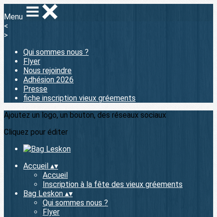
Menu
<
>
Qui sommes nous ?
Flyer
Nous rejoindre
Adhésion 2026
Presse
fiche inscription vieux gréements
Ajoutez un logo, un bouton, des réseaux sociaux
Cliquez pour éditer
Accueil
▴
▾
Accueil
Inscription à la fête des vieux gréements
Bag Leskon
▴
▾
Qui sommes nous ?
Flyer