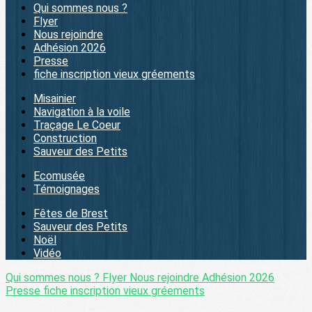
Qui sommes nous ?
Flyer
Nous rejoindre
Adhésion 2026
Presse
fiche inscription vieux gréements
Misainier
Navigation à la voile
Traçage Le Coeur
Construction
Sauveur des Petits
Ecomusée
Témoignages
Fêtes de Brest
Sauveur des Petits
Noël
Vidéo
Qui sommes nous ?
Flyer
Nous rejoindre
Adhésion 2026
Presse
fiche inscription vieux gréements